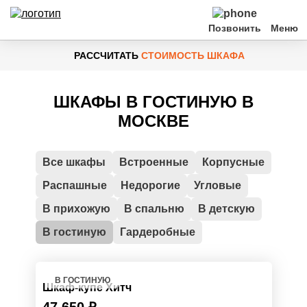
Позвонить
РАССЧИТАТЬ
СТОИМОСТЬ ШКАФА
Шкафы
ШКАФЫ В ГОСТИНУЮ В
По типу помещения
МОСКВЕ
Клиентам
Все шкафы
Встроенные
Корпусные
Акции
Распашные
Недорогие
Угловые
Контакты
В прихожую
В спальню
В детскую
В гостиную
Гардеробные
В ГОСТИНУЮ
Шкаф-купе Хитч