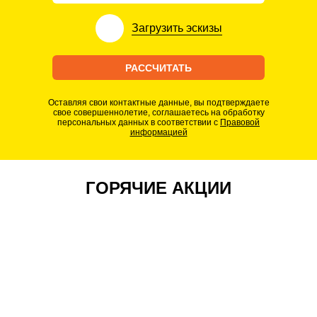
Загрузить
эскизы
РАССЧИТАТЬ
Оставляя свои контактные данные, вы подтверждаете
свое совершеннолетие, соглашаетесь на обработку
персональных данных в соответствии с
Правовой
информацией
ГОРЯЧИЕ АКЦИИ
ТОЛЬКО В
АВГУСТЕ
СПЕЦИАЛЬНОЕ 
Доставка шкафа штатными
Проект и рас
автомобилями компании
дому