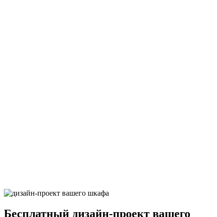
Макассар натуральный
Дюна терра
Дюна базальт
Альпийский белый суперматовый
Штукатурка кремовая глянец
Бесплатный
дизайн-проект вашего