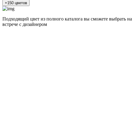
+150 цветов
Подходящий цвет из полного каталога
вы сможете выбрать на
встрече с дизайнером
разные цвета и фактуры
Альпийский белый суперматовый
Штукатурка кремовая глянец
Сланец бежевый
Натуральный дуб