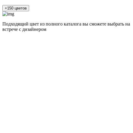
+150 цветов
Подходящий цвет из полного каталога
вы сможете выбрать на
встрече с дизайнером
разные цвета и фактуры
Альпийский белый суперматовый
Штукатурка кремовая глянец
Сланец бежевый
Натуральный дуб