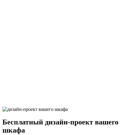
Макассар натуральный
Дюна терра
Дюна базальт
Альпийский белый суперматовый
Штукатурка кремовая глянец
Бесплатный
дизайн-проект вашего
шкафа