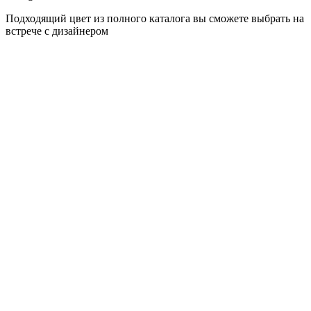
Подходящий цвет из полного каталога
вы сможете выбрать на
встрече с дизайнером
разные цвета и фактуры
Альпийский белый суперматовый
Штукатурка кремовая глянец
Сланец бежевый
Натуральный дуб